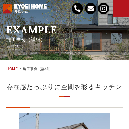
toggle
naviga
EXAMPLE
施工事例（詳細）
HOME
施工事例（詳細）
存在感たっぷりに空間を彩るキッチン