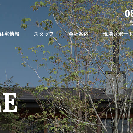
。
0
営
住宅情報
スタッフ
会社案内
現場レポー
E