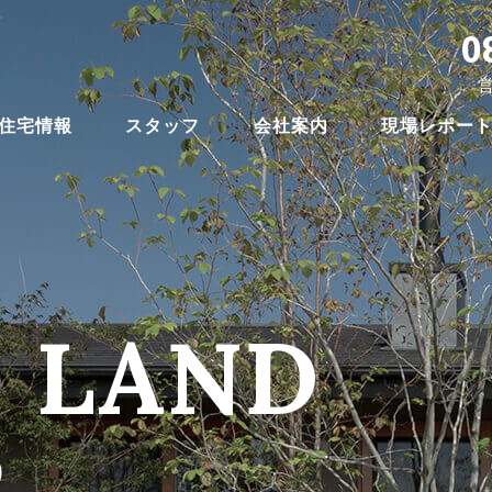
。
0
営
住宅情報
スタッフ
会社案内
現場レポー
・LAND
）