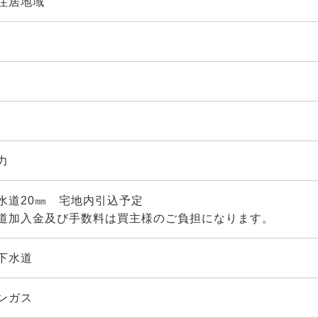
住居地域
力
水道20㎜ 宅地内引込予定
道加入金及び手数料は買主様のご負担になります。
下水道
ンガス