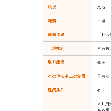
現況
更地
地勢
平坦
前面道路
【1号
土地権利
所有権
取引態様
売主
その他法令上の制限
景観法
建築条件
有
※1 
ある場