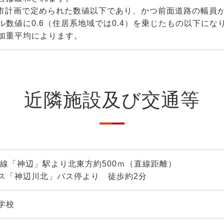
都市計画で定められた数値以下であり、かつ前面道路の幅員
ル数値に0.6（住居系地域では0.4）を乗じたもの以下に
加重平均によります。
近隣施設及び交通等
塩線「神辺」駅より北東方約500ｍ（直線距離）
ス「神辺川北」バス停より 徒歩約2分
学校