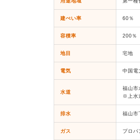
用途地域
第一種
建ぺい率
60％
容積率
200％
地目
宅地
電気
中国電
福山市
水道
※上水
排水
福山市
ガス
プロパ