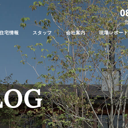
。
0
営
住宅情報
スタッフ
会社案内
現場レポー
LOG